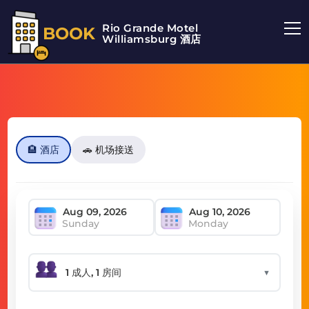
Rio Grande Motel
BOOK
Williamsburg 酒店
🏨 酒店
🚗 机场接送
Sunday
Monday
▼